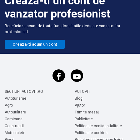
Creaza-ti un cont de
vanzator profesionist
Beneficiaza acum de toate functionalitatile dedicate vanzatorilor
profesionisti
Creaza-ti acum un cont
SECTIUNI AUTOVIT.RO
AUTOVIT
Autoturisme
Blog
Agro
Ajutor
Autoutilitare
Trimite mesaj
Camioane
Publicitate
Constructii
Politica de confidentialitate
Motociclete
Politica de cookies
Piese
Regulament persoane fizice